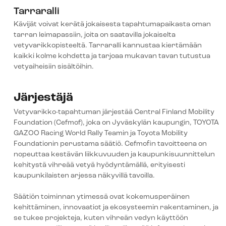
Tarraralli
Kävijät voivat kerätä jokaisesta tapahtumapaikasta oman
tarran leimapassiin, joita on saatavilla jokaiselta
vetyvarikkopisteeltä. Tarraralli kannustaa kiertämään
kaikki kolme kohdetta ja tarjoaa mukavan tavan tutustua
vetyaiheisiin sisältöihin.
Järjestäjä
Vetyvarikko-tapahtuman järjestää Central Finland Mobility
Foundation (Cefmof), joka on Jyväskylän kaupungin, TOYOTA
GAZOO Racing World Rally Teamin ja Toyota Mobility
Foundationin perustama säätiö. Cefmofin tavoitteena on
nopeuttaa kestävän liikkuvuuden ja kaupunkisuunnittelun
kehitystä vihreää vetyä hyödyntämällä, erityisesti
kaupunkilaisten arjessa näkyvillä tavoilla.
Säätiön toiminnan ytimessä ovat kokemusperäinen
kehittäminen, innovaatiot ja ekosysteemin rakentaminen, ja
se tukee projekteja, kuten vihreän vedyn käyttöön