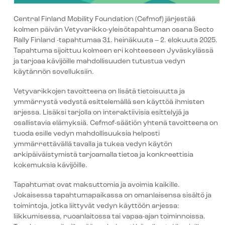
Central Finland Mobility Foundation (Cefmof) järjestää
kolmen päivän Vetyvarikko-yleisötapahtuman osana Secto
Rally Finland -tapahtumaa 31. heinäkuuta – 2. elokuuta 2025.
Tapahtuma sijoittuu kolmeen eri kohteeseen Jyväskylässä
ja tarjoaa kävijöille mahdollisuuden tutustua vedyn
käytännön sovelluksiin.
Vetyvarikkojen tavoitteena on lisätä tietoisuutta ja
ymmärrystä vedystä esittelemällä sen käyttöä ihmisten
arjessa. Lisäksi tarjolla on interaktiivisia esittelyjä ja
osallistavia elämyksiä. Cefmof-säätiön yhtenä tavoitteena on
tuoda esille vedyn mahdollisuuksia helposti
ymmärrettävällä tavalla ja tukea vedyn käytön
arkipäiväistymistä tarjoamalla tietoa ja konkreettisia
kokemuksia kävijöille.
Tapahtumat ovat maksuttomia ja avoimia kaikille.
Jokaisessa tapahtumapaikassa on omanlaisensa sisältö ja
toimintoja, jotka liittyvät vedyn käyttöön arjessa:
liikkumisessa, ruoanlaitossa tai vapaa-ajan toiminnoissa.