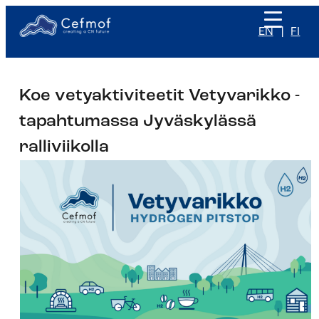
Siirry
sisältöön
EN
FI
Koe vetyaktiviteetit Vetyvarikko -
tapahtumassa Jyväskylässä
ralliviikolla