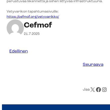
perustuvaa liikennettä ja siihen liittyvää infrastruktuuria.
Vetyvarikon tapahtumasivuille:
https://cefmof.org/vetyvarikko/
Cefmof
21.7.2025
Edellinen
Seuraava
X
Facebook
Instagram
Jaa