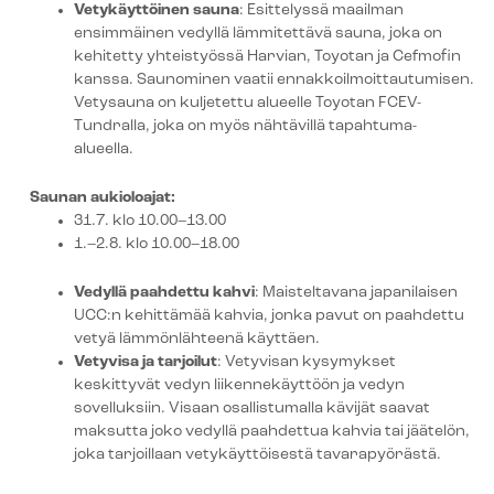
Vetykäyttöinen sauna
: Esittelyssä maailman
ensimmäinen vedyllä lämmitettävä sauna, joka on
kehitetty yhteistyössä Harvian, Toyotan ja Cefmofin
kanssa. Saunominen vaatii ennakkoilmoittautumisen.
Vetysauna on kuljetettu alueelle Toyotan FCEV-
Tundralla, joka on myös nähtävillä tapahtuma-
alueella.
Saunan aukioloajat:
31.7. klo 10.00–13.00
1.–2.8. klo 10.00–18.00
Vedyllä paahdettu kahvi
: Maisteltavana japanilaisen
UCC:n kehittämää kahvia, jonka pavut on paahdettu
vetyä lämmönlähteenä käyttäen.
Vetyvisa ja tarjoilut
: Vetyvisan kysymykset
keskittyvät vedyn liikennekäyttöön ja vedyn
sovelluksiin. Visaan osallistumalla kävijät saavat
maksutta joko vedyllä paahdettua kahvia tai jäätelön,
joka tarjoillaan vetykäyttöisestä tavarapyörästä.