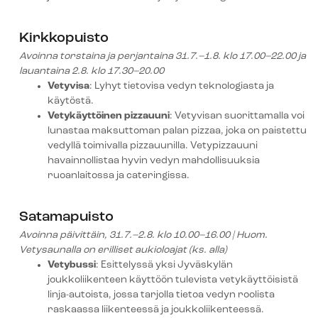
Kirkkopuisto
Avoinna
torstaina ja perjantaina
31.7.–1.8.
klo 17.00–22.00
ja
lauantaina
2
.8.
klo
17
.
30
–20.00
Vetyvisa
: Lyhyt tietovisa vedyn teknologiasta ja
käytöstä.
Vetykäyttöinen pizzauuni
: Vetyvisan suorittamalla voi
lunastaa maksuttoman palan pizzaa, joka on paistettu
vedyllä toimivalla pizzauunilla. Vetypizzauuni
havainnollistaa hyvin vedyn mahdollisuuksia
ruoanlaitossa ja cateringissa.
Satamapuisto
Avoinna päivittäin, 31.7.–2.8. klo 10.00–16.00 | Huom.
Vetysaunalla on erilliset aukioloajat (ks. alla)
Vetybussi
: Esittelyssä yksi Jyväskylän
joukkoliikenteen käyttöön tulevista vetykäyttöisistä
linja-autoista, jossa tarjolla tietoa vedyn roolista
raskaassa liikenteessä ja joukkoliikenteessä.