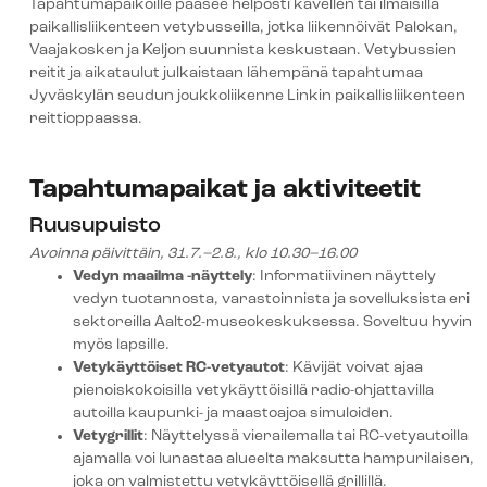
Tapahtumapaikoille pääsee helposti kävellen tai ilmaisilla
paikallisliikenteen vetybusseilla, jotka liikennöivät Palokan,
Vaajakosken ja Keljon suunnista keskustaan. Vetybussien
reitit ja aikataulut julkaistaan lähempänä tapahtumaa
Jyväskylän seudun joukkoliikenne Linkin paikallisliikenteen
reittioppaassa.
Tapahtumapaikat ja aktiviteetit
Ruusupuisto
Avoinna päivittäin, 31.7.–2.8., klo 10.30–16.00
Vedyn maailma -näyttely
: Informatiivinen näyttely
vedyn tuotannosta, varastoinnista ja sovelluksista eri
sektoreilla Aalto2-museokeskuksessa. Soveltuu hyvin
myös lapsille.
Vetykäyttöiset RC-vetyautot
: Kävijät voivat ajaa
pienoiskokoisilla vetykäyttöisillä radio-ohjattavilla
autoilla kaupunki- ja maastoajoa simuloiden.
Vetygrillit
: Näyttelyssä vierailemalla tai RC-vetyautoilla
ajamalla voi lunastaa alueelta maksutta hampurilaisen,
joka on valmistettu vetykäyttöisellä grillillä.