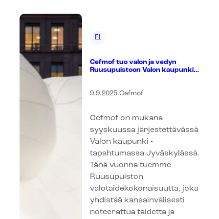
FI
Cefmof tuo valon ja vedyn
Ruusupuistoon Valon kaupunki -
tapahtumassa
9.9.2025
.
Cefmof
Cefmof on mukana
syyskuussa järjestettävässä
Valon kaupunki -
tapahtumassa Jyväskylässä.
Tänä vuonna tuemme
Ruusupuiston
valotaidekokonaisuutta, joka
yhdistää kansainvälisesti
noteerattua taidetta ja