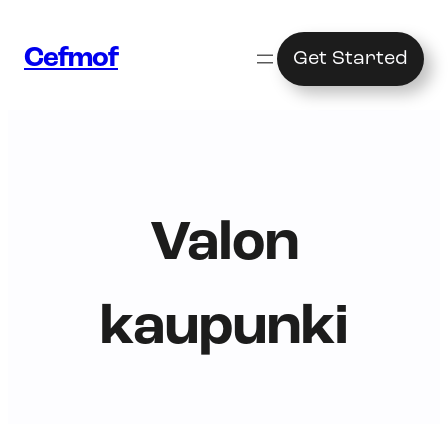
Siirry
sisältöön
Cefmof
Get Started
Valon
kaupunki