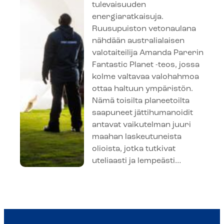
tulevaisuuden
energiaratkaisuja.
Ruusupuiston vetonaulana
nähdään australialaisen
valotaiteilija Amanda Parerin
Fantastic Planet -teos, jossa
kolme valtavaa valohahmoa
ottaa haltuun ympäristön.
Nämä toisilta planeetoilta
saapuneet jättihumanoidit
antavat vaikutelman juuri
maahan laskeutuneista
olioista, jotka tutkivat
uteliaasti ja lempeästi…