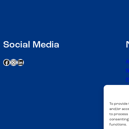
Social Media
https://www.facebook.com/profile.php?id=61562419247791
https://www.instagram.com/cefmof.fi/
LinkedIn
A
P
C
To provide 
and/or acce
to process 
consenting
functions.