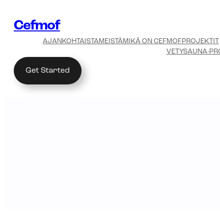
Siirry
sisältöön
Cefmof
AJANKOHTAISTA
MEISTÄ
MIKÄ ON CEFMOF
PROJEKTIT
VETYSAUNA-PR
Get Started