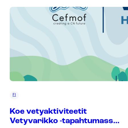
FI
Koe vetyaktiviteetit
Vetyvarikko -tapahtumassa