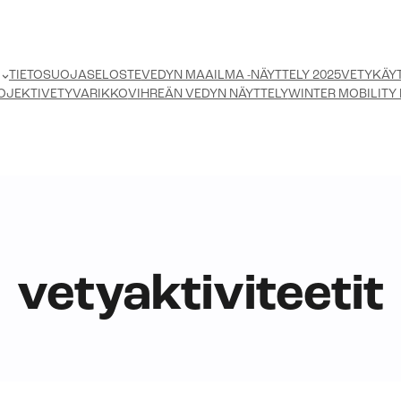
TIETOSUOJASELOSTE
VEDYN MAAILMA -NÄYTTELY 2025
VETYKÄYT
OJEKTI
VETYVARIKKO
VIHREÄN VEDYN NÄYTTELY
WINTER MOBILITY 
vetyaktiviteetit