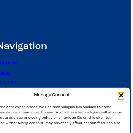
Navigation
bout us
News
rojects
Members
Manage Consent
ontact
the best experiences, we use technologies like cookies to store
ss device information. Consenting to these technologies will allow us
data such as browsing behavior or unique IDs on this site. Not
 or withdrawing consent, may adversely affect certain features and