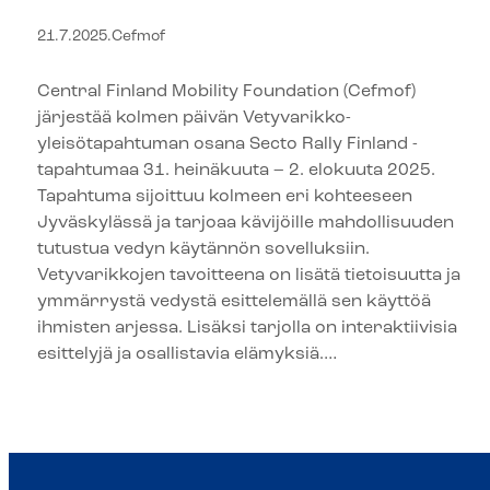
Jyväskylässä ralliviikolla
21.7.2025
.
Cefmof
Central Finland Mobility Foundation (Cefmof)
järjestää kolmen päivän Vetyvarikko-
yleisötapahtuman osana Secto Rally Finland -
tapahtumaa 31. heinäkuuta – 2. elokuuta 2025.
Tapahtuma sijoittuu kolmeen eri kohteeseen
Jyväskylässä ja tarjoaa kävijöille mahdollisuuden
tutustua vedyn käytännön sovelluksiin.
Vetyvarikkojen tavoitteena on lisätä tietoisuutta ja
ymmärrystä vedystä esittelemällä sen käyttöä
ihmisten arjessa. Lisäksi tarjolla on interaktiivisia
esittelyjä ja osallistavia elämyksiä.…